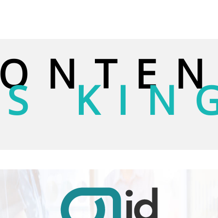
ONTE
IS KIN